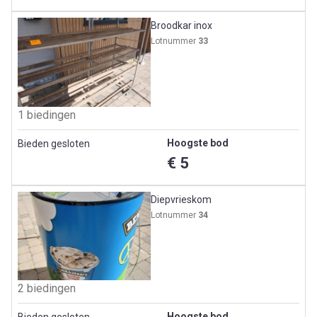
Broodkar inox
Lotnummer
33
1 biedingen
Hoogste bod
Bieden gesloten
€ 5
Diepvrieskom
Lotnummer
34
2 biedingen
Hoogste bod