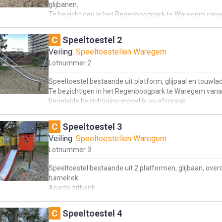
glijbanen.
Te bezichtigen in het Regenboogpark te Waregem vana
begeleide bezichtiging mogelijk op afspraak
Zelf te demonteren + af te halen te Waregem Regenb
C
Speeltoestel 2
Veiling:
Speeltoestellen Waregem
Lotnummer
2
Speeltoestel bestaande uit platform, glijpaal en touwla
Te bezichtigen in het Regenboogpark te Waregem vana
begeleide bezichtiging mogelijk op afspraak
Zelf te demonteren + af te halen te Waregem Regenb
C
Speeltoestel 3
Veiling:
Speeltoestellen Waregem
Lotnummer
3
Speeltoestel bestaande uit 2 platformen, glijbaan, over
tuimelrek.
Aparte zitbank
Te bezichtigen in het Regenboogpark te Waregem vana
begeleide bezichtiging mogelijk op afspraak
C
Speeltoestel 4
Zelf te demonteren + af te halen te Waregem Regenb