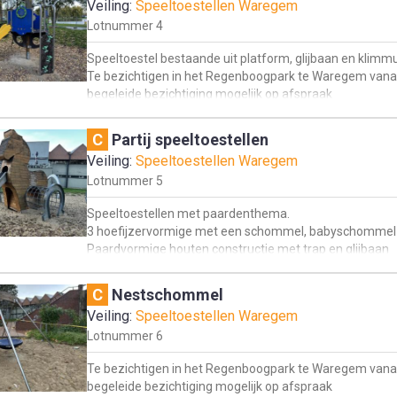
Veiling:
Speeltoestellen Waregem
Lotnummer
4
Speeltoestel bestaande uit platform, glijbaan en klimm
Te bezichtigen in het Regenboogpark te Waregem vana
begeleide bezichtiging mogelijk op afspraak
Zelf te demonteren + af te halen te Waregem Regenb
C
Partij speeltoestellen
Veiling:
Speeltoestellen Waregem
Lotnummer
5
Speeltoestellen met paardenthema.
3 hoefijzervormige met een schommel, babyschommel 
Paardvormige houten constructie met trap en glijbaan
Te bezichtigen in het Regenboogpark te Waregem vana
begeleide bezichtiging mogelijk op afspraak
C
Nestschommel
Zelf te demonteren + af te halen te Waregem Regenb
Veiling:
Speeltoestellen Waregem
Lotnummer
6
Te bezichtigen in het Regenboogpark te Waregem vana
begeleide bezichtiging mogelijk op afspraak