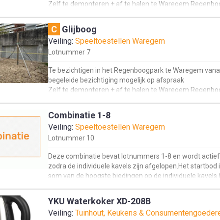
Zelf te demonteren + af te halen te Waregem Regenb
C
Glijboog
Veiling:
Speeltoestellen Waregem
Lotnummer
7
Te bezichtigen in het Regenboogpark te Waregem vana
begeleide bezichtiging mogelijk op afspraak
Zelf te demonteren + af te halen te Waregem Regenb
Combinatie 1-8
Veiling:
Speeltoestellen Waregem
Lotnummer
10
Deze combinatie bevat lotnummers 1-8 en wordt actie
zodra de individuele kavels zijn afgelopen.Het startbod 
som van de hoogste biedingen op de individuele kavels 
het startbod als er geen bod is uitgebracht). Indien er o
deze combinatie geen biedingen zijn uitgebracht, word
YKU Waterkoker XD-208B
de individuele biedingen toegewezen aan de hoogste
Veiling:
Tuinhout, Keukens & Consumentengoeder
bieders.