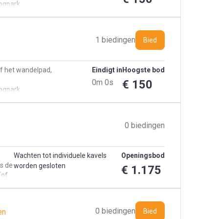
oogpark
1 biedingen
Bied
f het wandelpad,
Eindigt in
Hoogste bod
0m 0s
€ 150
oogpark
0 biedingen
f
Wachten tot individuele kavels
Openingsbod
is de
worden gesloten
€ 1.175
(of
p
en
0 biedingen
en
Bied