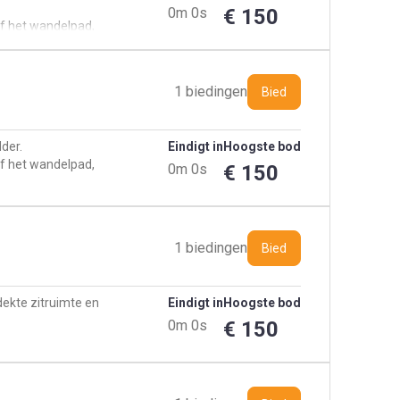
0m 0s
€ 150
f het wandelpad,
oogpark
1 biedingen
Bied
dder.
Eindigt in
Hoogste bod
f het wandelpad,
0m 0s
€ 150
oogpark
1 biedingen
Bied
dekte zitruimte en
Eindigt in
Hoogste bod
0m 0s
€ 150
f het wandelpad,
oogpark