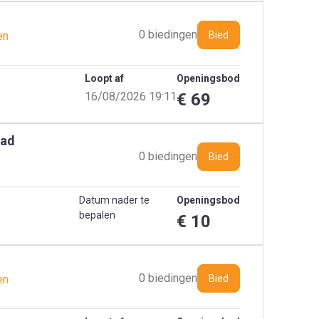
0 biedingen
en
Bied
Loopt af
Openingsbod
16/08/2026 19:11
€ 69
lad
0 biedingen
Bied
Datum nader te
Openingsbod
bepalen
€ 10
0 biedingen
en
Bied