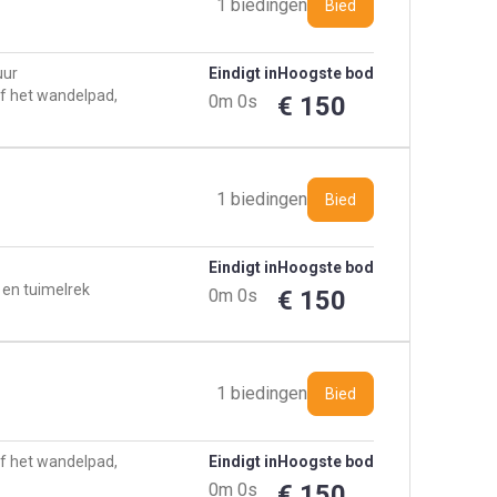
1 biedingen
Bied
uur
Eindigt in
Hoogste bod
f het wandelpad,
0m 0s
€ 150
oogpark
1 biedingen
Bied
Eindigt in
Hoogste bod
en tuimelrek
0m 0s
€ 150
f het wandelpad,
oogpark
1 biedingen
Bied
f het wandelpad,
Eindigt in
Hoogste bod
0m 0s
€ 150