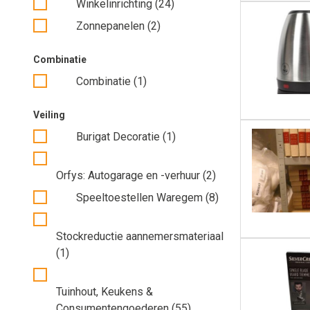
Winkelinrichting (24)
Zonnepanelen (2)
Combinatie
Combinatie (1)
Veiling
Burigat Decoratie (1)
Orfys: Autogarage en -verhuur (2)
Speeltoestellen Waregem (8)
Stockreductie aannemersmateriaal
(1)
Tuinhout, Keukens &
Consumentengoederen (55)