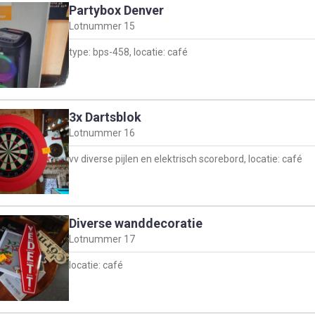
Partybox Denver
Lotnummer
15
type: bps-458, locatie: café
3x Dartsblok
Lotnummer
16
vv diverse pijlen en elektrisch scorebord, locatie: café
Diverse wanddecoratie
Lotnummer
17
locatie: café