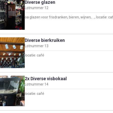
Diverse glazen
Lotnummer
12
oa glazen voor frisdranken, bieren, wijnen, …, locatie: ca
Diverse bierkruiken
Lotnummer
13
locatie: café
2x Diverse visbokaal
Lotnummer
14
locatie: café