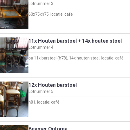
Lotnummer
3
60x75xh75, locatie: café
11x Houten barstoel + 14x houten stoel
Lotnummer
4
oa 11x barstoel (h78), 14x houten stoel, locatie: café
12x Houten barstoel
Lotnummer
5
h81, locatie: café
Beamer Optoma