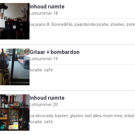
Inhoud ruimte
Lotnummer
18
oa piano A. Boone&Fils, paardendecoratie, stoelen, zetel,
Gitaar + bombardon
Lotnummer
19
locatie: café
Inhoud ruimte
Lotnummer
20
oa decoratie, kasten, glazen, niet alles moet mee, enkel
locatie: café