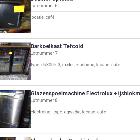
Lotnummer
6
locatie: café
Barkoelkast Tefcold
Lotnummer
7
type: db300h-3, exclusief inhoud, locatie: café
Glazenspoelmachine Electrolux + ijsblok
Lotnummer
8
electrolux - type: egwsdic, locatie: café