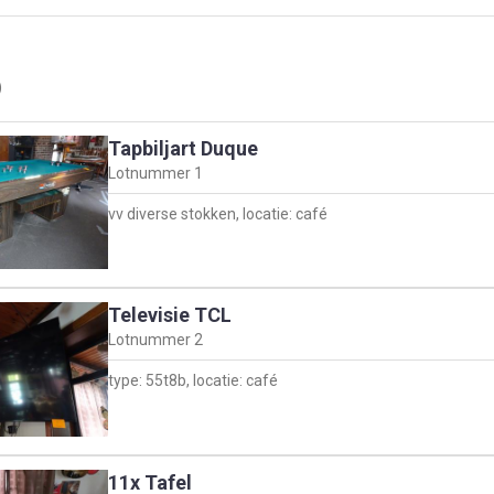
)
Tapbiljart Duque
Lotnummer
1
vv diverse stokken, locatie: café
Televisie TCL
Lotnummer
2
type: 55t8b, locatie: café
11x Tafel