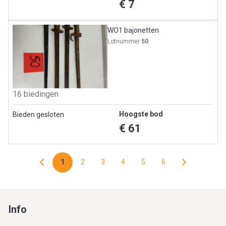
€ 7
WO1 bajonetten
Lotnummer
50
16 biedingen
Hoogste bod
Bieden gesloten
€ 61
1
2
3
4
5
6
Info