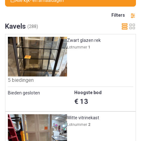
Alle kijk- en afhaaldagen
Filters
Kavels
(288)
Zwart glazen rek
Lotnummer
1
5 biedingen
Hoogste bod
Bieden gesloten
€ 13
Witte vitrinekast
Lotnummer
2