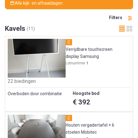
Alle kijk- en afhaaldagen
Filters
Kavels
(11)
C
Verrijdbare touchscreen
display Samsung
Lotnummer
1
22 biedingen
Hoogste bod
Overboden door combinatie
€ 392
C
Houten vergadertafel + 6
stoelen Mobitec