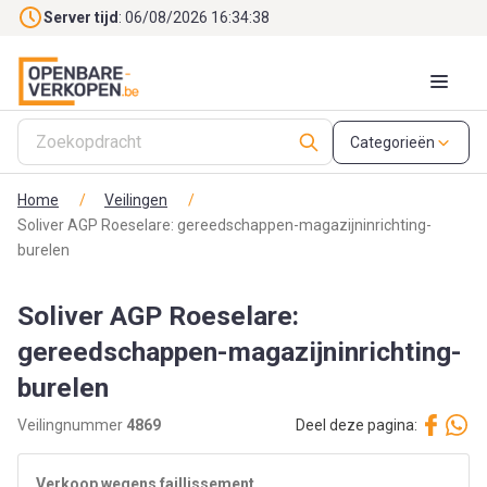
Skip to main content
Server tijd
: 06/08/2026 16:34:39
Categorieën
Home
/
Veilingen
/
Soliver AGP Roeselare: gereedschappen-magazijninrichting-
burelen
Soliver AGP Roeselare:
gereedschappen-magazijninrichting-
burelen
Veilingnummer
4869
Deel deze pagina:
Verkoop wegens faillissement.