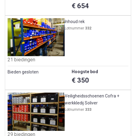
€ 654
Inhoud rek
Lotnummer
332
21 biedingen
Hoogste bod
Bieden gesloten
€ 350
Veiligheidsschoenen Cofra +
werkkledij Soliver
Lotnummer
333
29 biedingen