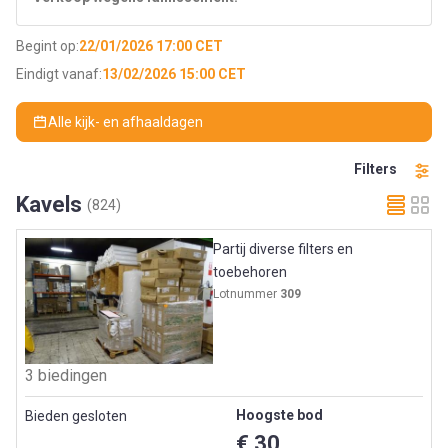
Begint op:
22/01/2026 17:00 CET
Eindigt vanaf:
13/02/2026 15:00 CET
Alle kijk- en afhaaldagen
Filters
Kavels
(824)
Partij diverse filters en
toebehoren
Lotnummer
309
3 biedingen
Hoogste bod
Bieden gesloten
€ 30