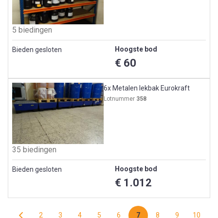
5 biedingen
Hoogste bod
Bieden gesloten
€ 60
6x Metalen lekbak Eurokraft
Lotnummer
358
35 biedingen
Hoogste bod
Bieden gesloten
€ 1.012
2
3
4
5
6
7
8
9
10