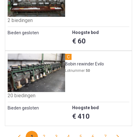
2 biedingen
Hoogste bod
Bieden gesloten
€ 60
C
Bobin rewinder Evilo
Lotnummer
50
20 biedingen
Hoogste bod
Bieden gesloten
€ 410
1
2
3
4
5
6
7