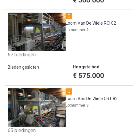
€ 560.000
Jeta Engineering - removal + packing + transport of the
Looms.
C
machinery@jeta.be
Loom Van De Wiele RCI 02
Lotnummer
2
Pickup:
Lots 1-52 on appointment.
67 biedingen
All other lots on pickup days, 30/06 and 01/07.
Hoogste bod
Bieden gesloten
€ 575.000
C
Loom Van De Wiele CRT 82
Lotnummer
3
65 biedingen