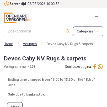
Skip to main content
Server tijd
: 08/08/2026 10:00:54
Categorieën
Home
/
Veilingen
/
Devos Caby NV Rugs & carpets
Devos Caby NV Rugs & carpets
Veilingnummer
4298
Deel deze pagina:
Ending time changed from 19:00 to 13:30 on the 18th of
June!
Sale due to bankruptcy:
If interested in buying yarns and/or carpets, or a visit on site