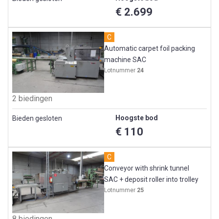
€ 2.699
C
Automatic carpet foil packing
machine SAC
Lotnummer
24
2 biedingen
Hoogste bod
Bieden gesloten
€ 110
C
Conveyor with shrink tunnel
SAC + deposit roller into trolley
Lotnummer
25
8 biedingen