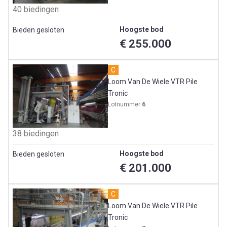
40 biedingen
Hoogste bod
Bieden gesloten
€ 255.000
C
Loom Van De Wiele VTR Pile
Tronic
Lotnummer
6
38 biedingen
Hoogste bod
Bieden gesloten
€ 201.000
C
Loom Van De Wiele VTR Pile
Tronic