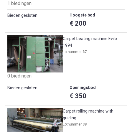
1 biedingen
Hoogste bod
Bieden gesloten
€ 200
Carpet beating machine Evilo
1994
Lotnummer
37
0 biedingen
Openingsbod
Bieden gesloten
€ 350
Carpet rolling machine with
guiding
Lotnummer
38