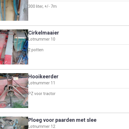
300 liter, +/- 7m
Cirkelmaaier
Lotnummer
10
2 potten
Hooikeerder
Lotnummer
11
PZ voor tractor
Ploeg voor paarden met slee
Lotnummer
12