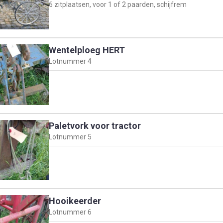
6 zitplaatsen, voor 1 of 2 paarden, schijfrem
Wentelploeg HERT
Lotnummer
4
Paletvork voor tractor
Lotnummer
5
Hooikeerder
Lotnummer
6