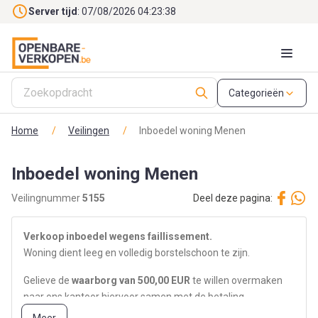
Skip to main content
Server tijd
: 07/08/2026 04:23:38
Categorieën
Home
/
Veilingen
/
Inboedel woning Menen
Inboedel woning Menen
Veilingnummer
5155
Deel deze pagina:
Verkoop inboedel wegens faillissement.
Woning dient leeg en volledig borstelschoon te zijn.
Gelieve de
waarborg van 500,00 EUR
te willen overmaken
naar ons kantoor hiervoor samen met de betaling.
Na het ontvangen van de
volledige
betaling kan de sleutel