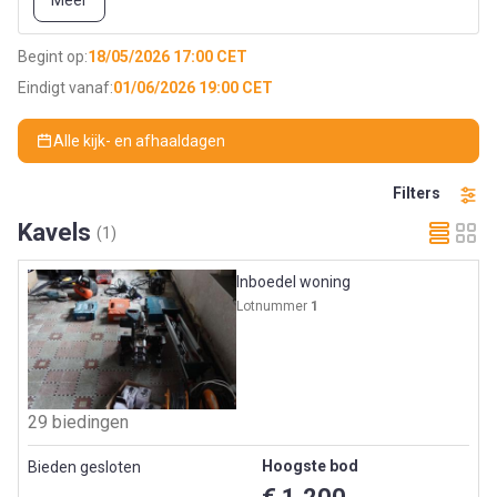
Meer
afgehaald worden te
8710 Wielsbeke, Rijksweg 442 loods
B1.
Begint op:
18/05/2026 17:00 CET
Eindigt vanaf:
01/06/2026 19:00 CET
Alle kijk- en afhaaldagen
Filters
Kavels
(1)
Inboedel woning
Lotnummer
1
29 biedingen
Hoogste bod
Bieden gesloten