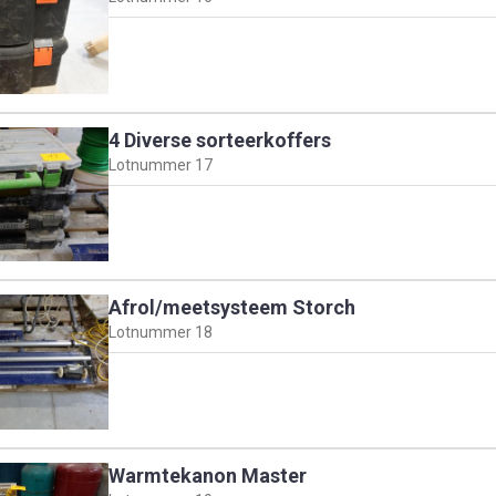
4 Diverse sorteerkoffers
Lotnummer
17
Afrol/meetsysteem Storch
Lotnummer
18
Warmtekanon Master