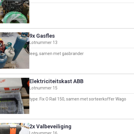
9x Gasfles
Lotnummer
13
leeg, samen met gasbrander
Elektriciteitskast ABB
Lotnummer
15
type: Fix O Rail 150, samen met sorteerkoffer Wago
2x Valbeveiliging
Lotnummer
16